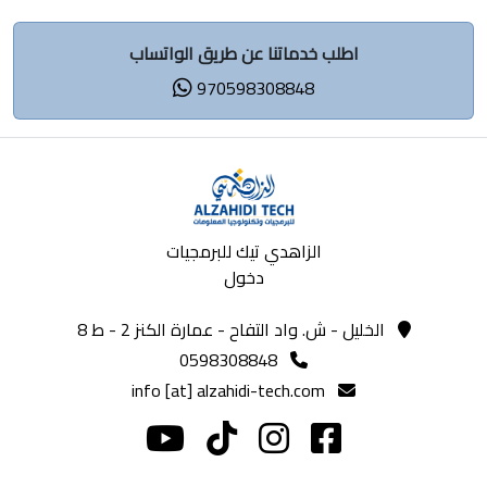
اطلب خدماتنا عن طريق الواتساب
970598308848
الزاهدي تيك للبرمجيات
دخول
الخليل - ش. واد التفاح - عمارة الكنز 2 - ط 8
0598308848
info [at] alzahidi-tech.com