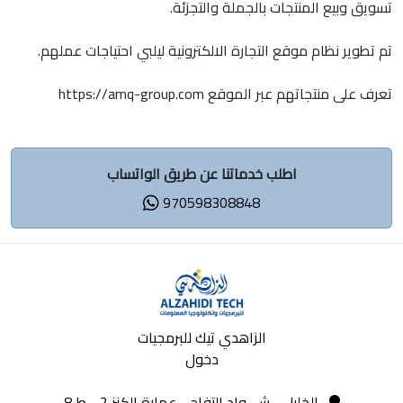
تسويق وبيع المنتجات بالجملة والتجزئة.
تم تطوير نظام موقع التجارة الالكترونية ليلبي احتياجات عملهم.
تعرف على منتجاتهم عبر الموقع https://amq-group.com
اطلب خدماتنا عن طريق الواتساب
970598308848
الزاهدي تيك للبرمجيات
دخول
الخليل - ش. واد التفاح - عمارة الكنز 2 - ط 8