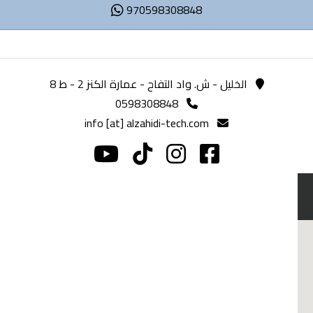
970598308848
الخليل - ش. واد التفاح - عمارة الكنز 2 - ط 8
0598308848
info [at] alzahidi-tech.com