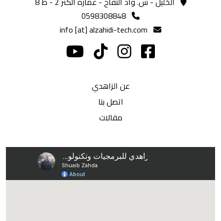
الخليل - ش. واد التفاح - عمارة الكنز 2 - ط 8
0598308848
info [at] alzahidi-tech.com
عن الزاهدي
اتصل بنا
مقالات