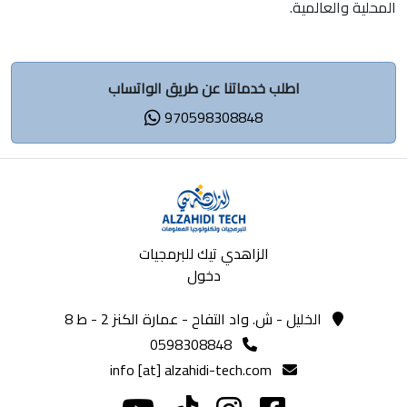
المحلية والعالمية.
اطلب خدماتنا عن طريق الواتساب
970598308848
الزاهدي تيك للبرمجيات
دخول
الخليل - ش. واد التفاح - عمارة الكنز 2 - ط 8
0598308848
info [at] alzahidi-tech.com